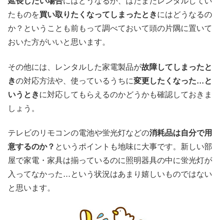
延長したい場合
にはどうなるか、はたまたレンタルしてい
たものを
買い取りたくなってしまったとき
にはどうなるの
か？ということも前もって調べておいて頭の片隅に置いて
おいた方がいいと思います。
その他には、レンタルした家電製品が
故障してしまったと
き
の対応方法や、使っているうちに
変更したくなった…と
いうとき
に対応してもらえるのかどうかも確認しておきま
しょう。
テレビのリモコンの電池や蛍光灯などの
消耗品は自分で用
意するのか？
というポイントも地味に大事です。新しい部
屋で家電・家具は揃っているのに照明器具の中に蛍光灯が
入ってなかった…という状況はあまり嬉しいものではない
と思います。