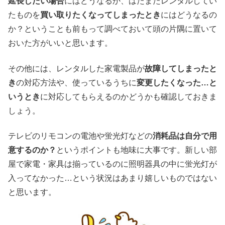
延長したい場合
にはどうなるか、はたまたレンタルしてい
たものを
買い取りたくなってしまったとき
にはどうなるの
か？ということも前もって調べておいて頭の片隅に置いて
おいた方がいいと思います。
その他には、レンタルした家電製品が
故障してしまったと
き
の対応方法や、使っているうちに
変更したくなった…と
いうとき
に対応してもらえるのかどうかも確認しておきま
しょう。
テレビのリモコンの電池や蛍光灯などの
消耗品は自分で用
意するのか？
というポイントも地味に大事です。新しい部
屋で家電・家具は揃っているのに照明器具の中に蛍光灯が
入ってなかった…という状況はあまり嬉しいものではない
と思います。