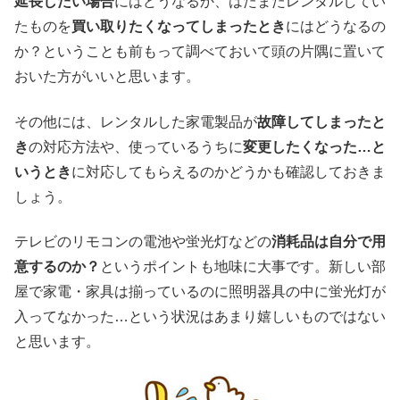
延長したい場合
にはどうなるか、はたまたレンタルしてい
たものを
買い取りたくなってしまったとき
にはどうなるの
か？ということも前もって調べておいて頭の片隅に置いて
おいた方がいいと思います。
その他には、レンタルした家電製品が
故障してしまったと
き
の対応方法や、使っているうちに
変更したくなった…と
いうとき
に対応してもらえるのかどうかも確認しておきま
しょう。
テレビのリモコンの電池や蛍光灯などの
消耗品は自分で用
意するのか？
というポイントも地味に大事です。新しい部
屋で家電・家具は揃っているのに照明器具の中に蛍光灯が
入ってなかった…という状況はあまり嬉しいものではない
と思います。