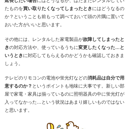
延長したい場合
にはどうなるか、はたまたレンタルしてい
たものを
買い取りたくなってしまったとき
にはどうなるの
か？ということも前もって調べておいて頭の片隅に置いて
おいた方がいいと思います。
その他には、レンタルした家電製品が
故障してしまったと
き
の対応方法や、使っているうちに
変更したくなった…と
いうとき
に対応してもらえるのかどうかも確認しておきま
しょう。
テレビのリモコンの電池や蛍光灯などの
消耗品は自分で用
意するのか？
というポイントも地味に大事です。新しい部
屋で家電・家具は揃っているのに照明器具の中に蛍光灯が
入ってなかった…という状況はあまり嬉しいものではない
と思います。