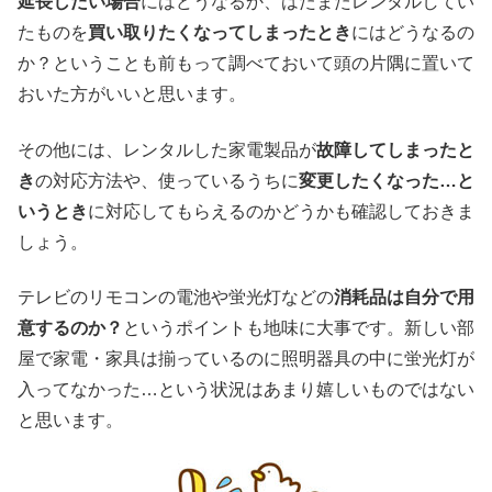
延長したい場合
にはどうなるか、はたまたレンタルしてい
たものを
買い取りたくなってしまったとき
にはどうなるの
か？ということも前もって調べておいて頭の片隅に置いて
おいた方がいいと思います。
その他には、レンタルした家電製品が
故障してしまったと
き
の対応方法や、使っているうちに
変更したくなった…と
いうとき
に対応してもらえるのかどうかも確認しておきま
しょう。
テレビのリモコンの電池や蛍光灯などの
消耗品は自分で用
意するのか？
というポイントも地味に大事です。新しい部
屋で家電・家具は揃っているのに照明器具の中に蛍光灯が
入ってなかった…という状況はあまり嬉しいものではない
と思います。