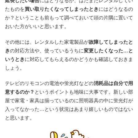
延長したい場合
にはどうなるか、はたまたレンタルしてい
たものを
買い取りたくなってしまったとき
にはどうなるの
か？ということも前もって調べておいて頭の片隅に置いて
おいた方がいいと思います。
その他には、レンタルした家電製品が
故障してしまったと
き
の対応方法や、使っているうちに
変更したくなった…と
いうとき
に対応してもらえるのかどうかも確認しておきま
しょう。
テレビのリモコンの電池や蛍光灯などの
消耗品は自分で用
意するのか？
というポイントも地味に大事です。新しい部
屋で家電・家具は揃っているのに照明器具の中に蛍光灯が
入ってなかった…という状況はあまり嬉しいものではない
と思います。