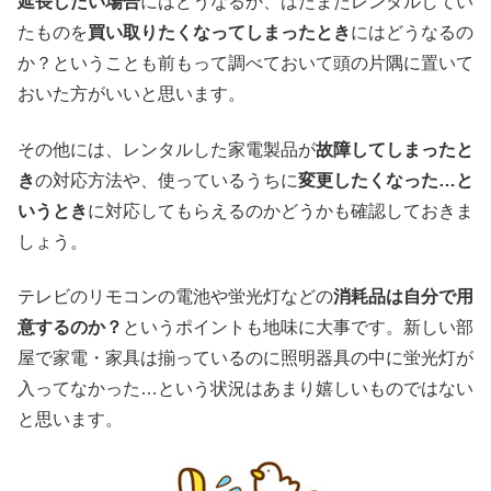
延長したい場合
にはどうなるか、はたまたレンタルしてい
たものを
買い取りたくなってしまったとき
にはどうなるの
か？ということも前もって調べておいて頭の片隅に置いて
おいた方がいいと思います。
その他には、レンタルした家電製品が
故障してしまったと
き
の対応方法や、使っているうちに
変更したくなった…と
いうとき
に対応してもらえるのかどうかも確認しておきま
しょう。
テレビのリモコンの電池や蛍光灯などの
消耗品は自分で用
意するのか？
というポイントも地味に大事です。新しい部
屋で家電・家具は揃っているのに照明器具の中に蛍光灯が
入ってなかった…という状況はあまり嬉しいものではない
と思います。