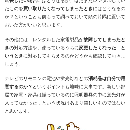
延長したい場合
にはどうなるか、はたまたレンタルしてい
たものを
買い取りたくなってしまったとき
にはどうなるの
か？ということも前もって調べておいて頭の片隅に置いて
おいた方がいいと思います。
その他には、レンタルした家電製品が
故障してしまったと
き
の対応方法や、使っているうちに
変更したくなった…と
いうとき
に対応してもらえるのかどうかも確認しておきま
しょう。
テレビのリモコンの電池や蛍光灯などの
消耗品は自分で用
意するのか？
というポイントも地味に大事です。新しい部
屋で家電・家具は揃っているのに照明器具の中に蛍光灯が
入ってなかった…という状況はあまり嬉しいものではない
と思います。