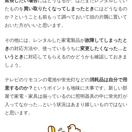
延長したい場合
にはどうなるか、はたまたレンタルしてい
たものを
買い取りたくなってしまったとき
にはどうなるの
か？ということも前もって調べておいて頭の片隅に置いて
おいた方がいいと思います。
その他には、レンタルした家電製品が
故障してしまったと
き
の対応方法や、使っているうちに
変更したくなった…と
いうとき
に対応してもらえるのかどうかも確認しておきま
しょう。
テレビのリモコンの電池や蛍光灯などの
消耗品は自分で用
意するのか？
というポイントも地味に大事です。新しい部
屋で家電・家具は揃っているのに照明器具の中に蛍光灯が
入ってなかった…という状況はあまり嬉しいものではない
と思います。