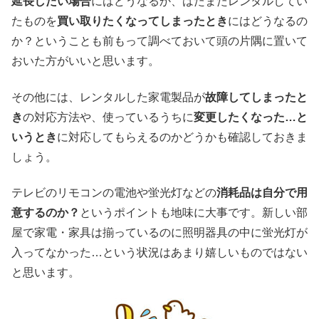
延長したい場合
にはどうなるか、はたまたレンタルしてい
たものを
買い取りたくなってしまったとき
にはどうなるの
か？ということも前もって調べておいて頭の片隅に置いて
おいた方がいいと思います。
その他には、レンタルした家電製品が
故障してしまったと
き
の対応方法や、使っているうちに
変更したくなった…と
いうとき
に対応してもらえるのかどうかも確認しておきま
しょう。
テレビのリモコンの電池や蛍光灯などの
消耗品は自分で用
意するのか？
というポイントも地味に大事です。新しい部
屋で家電・家具は揃っているのに照明器具の中に蛍光灯が
入ってなかった…という状況はあまり嬉しいものではない
と思います。