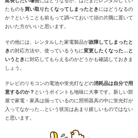
延長したい場合
にはどうなるか、はたまたレンタルしてい
たものを
買い取りたくなってしまったとき
にはどうなるの
か？ということも前もって調べておいて頭の片隅に置いて
おいた方がいいと思います。
その他には、レンタルした家電製品が
故障してしまったと
き
の対応方法や、使っているうちに
変更したくなった…と
いうとき
に対応してもらえるのかどうかも確認しておきま
しょう。
テレビのリモコンの電池や蛍光灯などの
消耗品は自分で用
意するのか？
というポイントも地味に大事です。新しい部
屋で家電・家具は揃っているのに照明器具の中に蛍光灯が
入ってなかった…という状況はあまり嬉しいものではない
と思います。