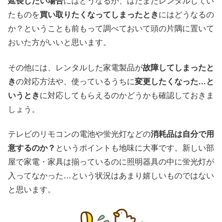
延長したい場合
にはどうなるか、はたまたレンタルしてい
たものを
買い取りたくなってしまったとき
にはどうなるの
か？ということも前もって調べておいて頭の片隅に置いて
おいた方がいいと思います。
その他には、レンタルした家電製品が
故障してしまったと
き
の対応方法や、使っているうちに
変更したくなった…と
いうとき
に対応してもらえるのかどうかも確認しておきま
しょう。
テレビのリモコンの電池や蛍光灯などの
消耗品は自分で用
意するのか？
というポイントも地味に大事です。新しい部
屋で家電・家具は揃っているのに照明器具の中に蛍光灯が
入ってなかった…という状況はあまり嬉しいものではない
と思います。