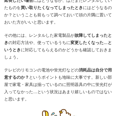
延長したい場合
にはどうなるか、はたまたレンタルしてい
たものを
買い取りたくなってしまったとき
にはどうなるの
か？ということも前もって調べておいて頭の片隅に置いて
おいた方がいいと思います。
その他には、レンタルした家電製品が
故障してしまったと
き
の対応方法や、使っているうちに
変更したくなった…と
いうとき
に対応してもらえるのかどうかも確認しておきま
しょう。
テレビのリモコンの電池や蛍光灯などの
消耗品は自分で用
意するのか？
というポイントも地味に大事です。新しい部
屋で家電・家具は揃っているのに照明器具の中に蛍光灯が
入ってなかった…という状況はあまり嬉しいものではない
と思います。