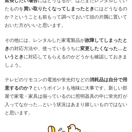
延長したい場合
にはどうなるか、はたまたレンタルしてい
たものを
買い取りたくなってしまったとき
にはどうなるの
か？ということも前もって調べておいて頭の片隅に置いて
おいた方がいいと思います。
その他には、レンタルした家電製品が
故障してしまったと
き
の対応方法や、使っているうちに
変更したくなった…と
いうとき
に対応してもらえるのかどうかも確認しておきま
しょう。
テレビのリモコンの電池や蛍光灯などの
消耗品は自分で用
意するのか？
というポイントも地味に大事です。新しい部
屋で家電・家具は揃っているのに照明器具の中に蛍光灯が
入ってなかった…という状況はあまり嬉しいものではない
と思います。