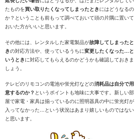
延長したい場合
にはどうなるか、はたまたレンタルしてい
たものを
買い取りたくなってしまったとき
にはどうなるの
か？ということも前もって調べておいて頭の片隅に置いて
おいた方がいいと思います。
その他には、レンタルした家電製品が
故障してしまったと
き
の対応方法や、使っているうちに
変更したくなった…と
いうとき
に対応してもらえるのかどうかも確認しておきま
しょう。
テレビのリモコンの電池や蛍光灯などの
消耗品は自分で用
意するのか？
というポイントも地味に大事です。新しい部
屋で家電・家具は揃っているのに照明器具の中に蛍光灯が
入ってなかった…という状況はあまり嬉しいものではない
と思います。