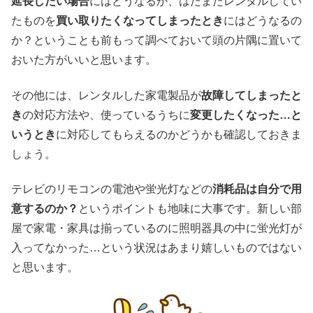
延長したい場合
にはどうなるか、はたまたレンタルしてい
たものを
買い取りたくなってしまったとき
にはどうなるの
か？ということも前もって調べておいて頭の片隅に置いて
おいた方がいいと思います。
その他には、レンタルした家電製品が
故障してしまったと
き
の対応方法や、使っているうちに
変更したくなった…と
いうとき
に対応してもらえるのかどうかも確認しておきま
しょう。
テレビのリモコンの電池や蛍光灯などの
消耗品は自分で用
意するのか？
というポイントも地味に大事です。新しい部
屋で家電・家具は揃っているのに照明器具の中に蛍光灯が
入ってなかった…という状況はあまり嬉しいものではない
と思います。