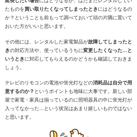
延長したい場合
にはどうなるか、はたまたレンタルしてい
たものを
買い取りたくなってしまったとき
にはどうなるの
か？ということも前もって調べておいて頭の片隅に置いて
おいた方がいいと思います。
その他には、レンタルした家電製品が
故障してしまったと
き
の対応方法や、使っているうちに
変更したくなった…と
いうとき
に対応してもらえるのかどうかも確認しておきま
しょう。
テレビのリモコンの電池や蛍光灯などの
消耗品は自分で用
意するのか？
というポイントも地味に大事です。新しい部
屋で家電・家具は揃っているのに照明器具の中に蛍光灯が
入ってなかった…という状況はあまり嬉しいものではない
と思います。