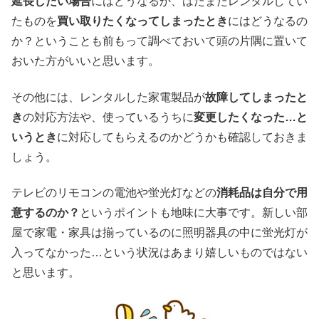
延長したい場合
にはどうなるか、はたまたレンタルしてい
たものを
買い取りたくなってしまったとき
にはどうなるの
か？ということも前もって調べておいて頭の片隅に置いて
おいた方がいいと思います。
その他には、レンタルした家電製品が
故障してしまったと
き
の対応方法や、使っているうちに
変更したくなった…と
いうとき
に対応してもらえるのかどうかも確認しておきま
しょう。
テレビのリモコンの電池や蛍光灯などの
消耗品は自分で用
意するのか？
というポイントも地味に大事です。新しい部
屋で家電・家具は揃っているのに照明器具の中に蛍光灯が
入ってなかった…という状況はあまり嬉しいものではない
と思います。