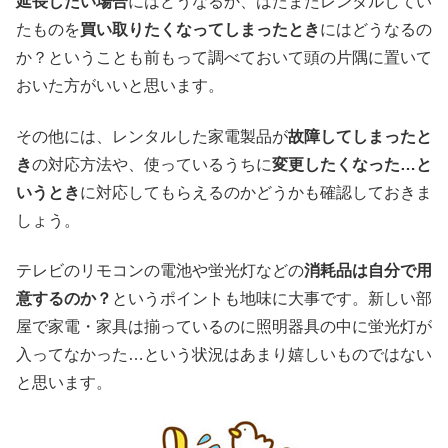
延長したい場合
にはどうなるか、はたまたレンタルしてい
たものを
買い取りたくなってしまったとき
にはどうなるの
か？ということも前もって調べておいて頭の片隅に置いて
おいた方がいいと思います。
その他には、レンタルした家電製品が
故障してしまったと
き
の対応方法や、使っているうちに
変更したくなった…と
いうとき
に対応してもらえるのかどうかも確認しておきま
しょう。
テレビのリモコンの電池や蛍光灯などの
消耗品は自分で用
意するのか？
というポイントも地味に大事です。新しい部
屋で家電・家具は揃っているのに照明器具の中に蛍光灯が
入ってなかった…という状況はあまり嬉しいものではない
と思います。