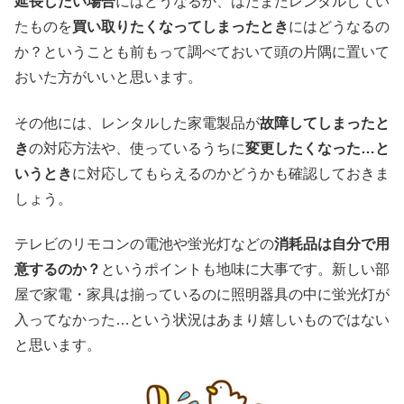
延長したい場合
にはどうなるか、はたまたレンタルしてい
たものを
買い取りたくなってしまったとき
にはどうなるの
か？ということも前もって調べておいて頭の片隅に置いて
おいた方がいいと思います。
その他には、レンタルした家電製品が
故障してしまったと
き
の対応方法や、使っているうちに
変更したくなった…と
いうとき
に対応してもらえるのかどうかも確認しておきま
しょう。
テレビのリモコンの電池や蛍光灯などの
消耗品は自分で用
意するのか？
というポイントも地味に大事です。新しい部
屋で家電・家具は揃っているのに照明器具の中に蛍光灯が
入ってなかった…という状況はあまり嬉しいものではない
と思います。