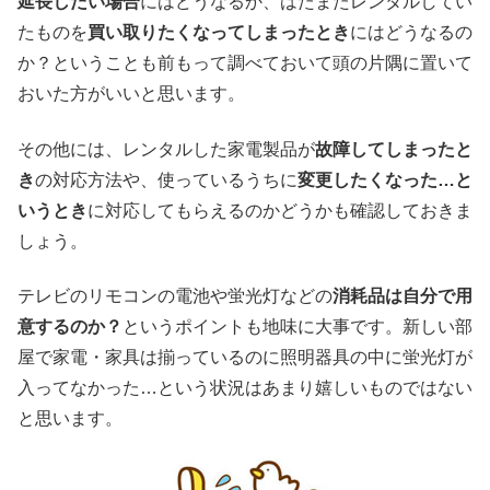
延長したい場合
にはどうなるか、はたまたレンタルしてい
たものを
買い取りたくなってしまったとき
にはどうなるの
か？ということも前もって調べておいて頭の片隅に置いて
おいた方がいいと思います。
その他には、レンタルした家電製品が
故障してしまったと
き
の対応方法や、使っているうちに
変更したくなった…と
いうとき
に対応してもらえるのかどうかも確認しておきま
しょう。
テレビのリモコンの電池や蛍光灯などの
消耗品は自分で用
意するのか？
というポイントも地味に大事です。新しい部
屋で家電・家具は揃っているのに照明器具の中に蛍光灯が
入ってなかった…という状況はあまり嬉しいものではない
と思います。