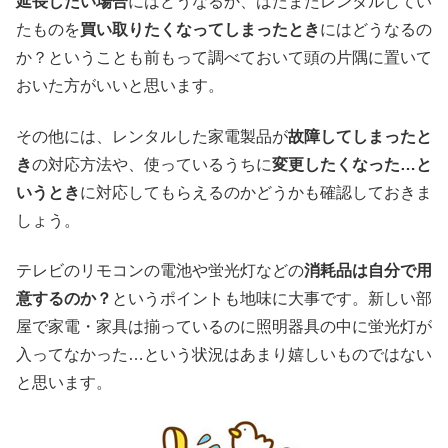
延長したい場合
にはどうなるか、はたまたレンタルしてい
たものを
買い取りたくなってしまったとき
にはどうなるの
か？ということも前もって調べておいて頭の片隅に置いて
おいた方がいいと思います。
その他には、レンタルした家電製品が
故障してしまったと
き
の対応方法や、使っているうちに
変更したくなった…と
いうとき
に対応してもらえるのかどうかも確認しておきま
しょう。
テレビのリモコンの電池や蛍光灯などの
消耗品は自分で用
意するのか？
というポイントも地味に大事です。新しい部
屋で家電・家具は揃っているのに照明器具の中に蛍光灯が
入ってなかった…という状況はあまり嬉しいものではない
と思います。