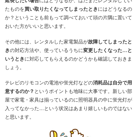
延長したい場合
にはどうなるか、はたまたレンタルしてい
たものを
買い取りたくなってしまったとき
にはどうなるの
か？ということも前もって調べておいて頭の片隅に置いて
おいた方がいいと思います。
その他には、レンタルした家電製品が
故障してしまったと
き
の対応方法や、使っているうちに
変更したくなった…と
いうとき
に対応してもらえるのかどうかも確認しておきま
しょう。
テレビのリモコンの電池や蛍光灯などの
消耗品は自分で用
意するのか？
というポイントも地味に大事です。新しい部
屋で家電・家具は揃っているのに照明器具の中に蛍光灯が
入ってなかった…という状況はあまり嬉しいものではない
と思います。