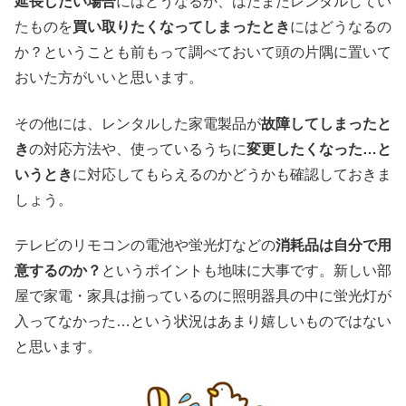
延長したい場合
にはどうなるか、はたまたレンタルしてい
たものを
買い取りたくなってしまったとき
にはどうなるの
か？ということも前もって調べておいて頭の片隅に置いて
おいた方がいいと思います。
その他には、レンタルした家電製品が
故障してしまったと
き
の対応方法や、使っているうちに
変更したくなった…と
いうとき
に対応してもらえるのかどうかも確認しておきま
しょう。
テレビのリモコンの電池や蛍光灯などの
消耗品は自分で用
意するのか？
というポイントも地味に大事です。新しい部
屋で家電・家具は揃っているのに照明器具の中に蛍光灯が
入ってなかった…という状況はあまり嬉しいものではない
と思います。