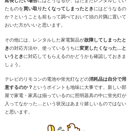
延長したい場合
にはどうなるか、はたまたレンタルしてい
たものを
買い取りたくなってしまったとき
にはどうなるの
か？ということも前もって調べておいて頭の片隅に置いて
おいた方がいいと思います。
その他には、レンタルした家電製品が
故障してしまったと
き
の対応方法や、使っているうちに
変更したくなった…と
いうとき
に対応してもらえるのかどうかも確認しておきま
しょう。
テレビのリモコンの電池や蛍光灯などの
消耗品は自分で用
意するのか？
というポイントも地味に大事です。新しい部
屋で家電・家具は揃っているのに照明器具の中に蛍光灯が
入ってなかった…という状況はあまり嬉しいものではない
と思います。