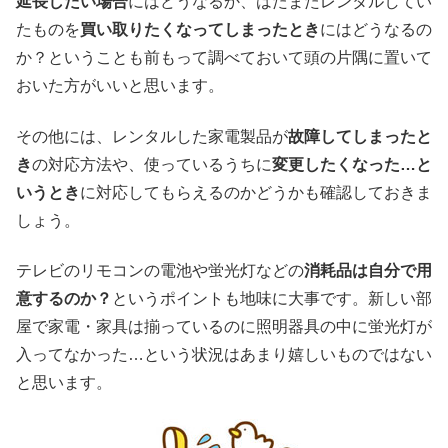
延長したい場合
にはどうなるか、はたまたレンタルしてい
たものを
買い取りたくなってしまったとき
にはどうなるの
か？ということも前もって調べておいて頭の片隅に置いて
おいた方がいいと思います。
その他には、レンタルした家電製品が
故障してしまったと
き
の対応方法や、使っているうちに
変更したくなった…と
いうとき
に対応してもらえるのかどうかも確認しておきま
しょう。
テレビのリモコンの電池や蛍光灯などの
消耗品は自分で用
意するのか？
というポイントも地味に大事です。新しい部
屋で家電・家具は揃っているのに照明器具の中に蛍光灯が
入ってなかった…という状況はあまり嬉しいものではない
と思います。