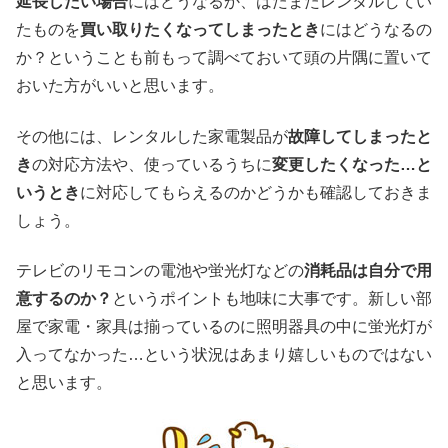
延長したい場合
にはどうなるか、はたまたレンタルしてい
たものを
買い取りたくなってしまったとき
にはどうなるの
か？ということも前もって調べておいて頭の片隅に置いて
おいた方がいいと思います。
その他には、レンタルした家電製品が
故障してしまったと
き
の対応方法や、使っているうちに
変更したくなった…と
いうとき
に対応してもらえるのかどうかも確認しておきま
しょう。
テレビのリモコンの電池や蛍光灯などの
消耗品は自分で用
意するのか？
というポイントも地味に大事です。新しい部
屋で家電・家具は揃っているのに照明器具の中に蛍光灯が
入ってなかった…という状況はあまり嬉しいものではない
と思います。