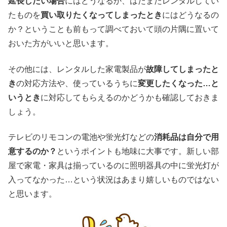
延長したい場合
にはどうなるか、はたまたレンタルしてい
たものを
買い取りたくなってしまったとき
にはどうなるの
か？ということも前もって調べておいて頭の片隅に置いて
おいた方がいいと思います。
その他には、レンタルした家電製品が
故障してしまったと
き
の対応方法や、使っているうちに
変更したくなった…と
いうとき
に対応してもらえるのかどうかも確認しておきま
しょう。
テレビのリモコンの電池や蛍光灯などの
消耗品は自分で用
意するのか？
というポイントも地味に大事です。新しい部
屋で家電・家具は揃っているのに照明器具の中に蛍光灯が
入ってなかった…という状況はあまり嬉しいものではない
と思います。