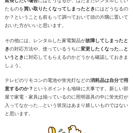
延長したい場合
にはどうなるか、はたまたレンタルしてい
たものを
買い取りたくなってしまったとき
にはどうなるの
か？ということも前もって調べておいて頭の片隅に置いて
おいた方がいいと思います。
その他には、レンタルした家電製品が
故障してしまったと
き
の対応方法や、使っているうちに
変更したくなった…と
いうとき
に対応してもらえるのかどうかも確認しておきま
しょう。
テレビのリモコンの電池や蛍光灯などの
消耗品は自分で用
意するのか？
というポイントも地味に大事です。新しい部
屋で家電・家具は揃っているのに照明器具の中に蛍光灯が
入ってなかった…という状況はあまり嬉しいものではない
と思います。