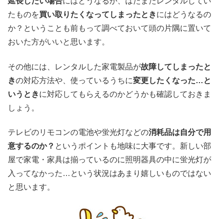
延長したい場合
にはどうなるか、はたまたレンタルしてい
たものを
買い取りたくなってしまったとき
にはどうなるの
か？ということも前もって調べておいて頭の片隅に置いて
おいた方がいいと思います。
その他には、レンタルした家電製品が
故障してしまったと
き
の対応方法や、使っているうちに
変更したくなった…と
いうとき
に対応してもらえるのかどうかも確認しておきま
しょう。
テレビのリモコンの電池や蛍光灯などの
消耗品は自分で用
意するのか？
というポイントも地味に大事です。新しい部
屋で家電・家具は揃っているのに照明器具の中に蛍光灯が
入ってなかった…という状況はあまり嬉しいものではない
と思います。