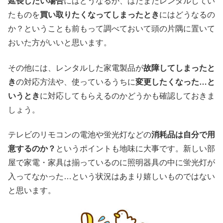
延長したい場合
にはどうなるか、はたまたレンタルしてい
たものを
買い取りたくなってしまったとき
にはどうなるの
か？ということも前もって調べておいて頭の片隅に置いて
おいた方がいいと思います。
その他には、レンタルした家電製品が
故障してしまったと
き
の対応方法や、使っているうちに
変更したくなった…と
いうとき
に対応してもらえるのかどうかも確認しておきま
しょう。
テレビのリモコンの電池や蛍光灯などの
消耗品は自分で用
意するのか？
というポイントも地味に大事です。新しい部
屋で家電・家具は揃っているのに照明器具の中に蛍光灯が
入ってなかった…という状況はあまり嬉しいものではない
と思います。