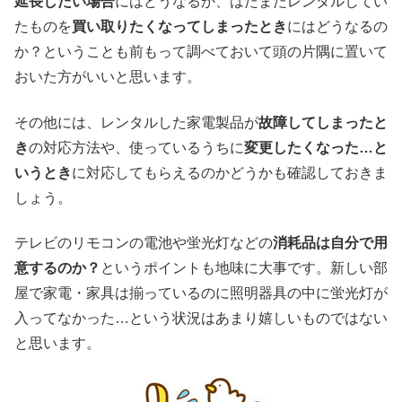
延長したい場合
にはどうなるか、はたまたレンタルしてい
たものを
買い取りたくなってしまったとき
にはどうなるの
か？ということも前もって調べておいて頭の片隅に置いて
おいた方がいいと思います。
その他には、レンタルした家電製品が
故障してしまったと
き
の対応方法や、使っているうちに
変更したくなった…と
いうとき
に対応してもらえるのかどうかも確認しておきま
しょう。
テレビのリモコンの電池や蛍光灯などの
消耗品は自分で用
意するのか？
というポイントも地味に大事です。新しい部
屋で家電・家具は揃っているのに照明器具の中に蛍光灯が
入ってなかった…という状況はあまり嬉しいものではない
と思います。