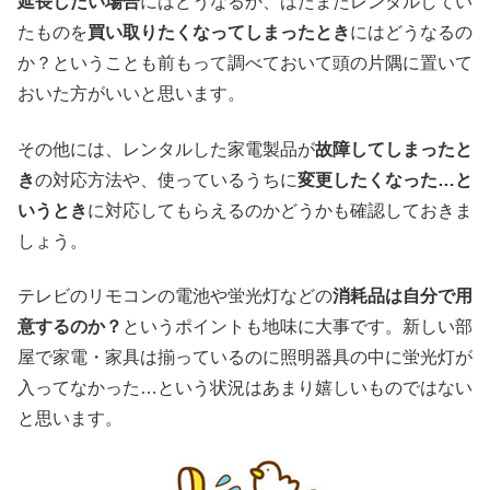
延長したい場合
にはどうなるか、はたまたレンタルしてい
たものを
買い取りたくなってしまったとき
にはどうなるの
か？ということも前もって調べておいて頭の片隅に置いて
おいた方がいいと思います。
その他には、レンタルした家電製品が
故障してしまったと
き
の対応方法や、使っているうちに
変更したくなった…と
いうとき
に対応してもらえるのかどうかも確認しておきま
しょう。
テレビのリモコンの電池や蛍光灯などの
消耗品は自分で用
意するのか？
というポイントも地味に大事です。新しい部
屋で家電・家具は揃っているのに照明器具の中に蛍光灯が
入ってなかった…という状況はあまり嬉しいものではない
と思います。