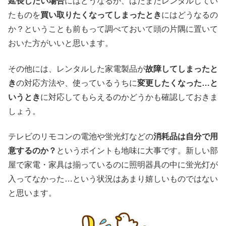
延長したい場合
にはどうなるか、はたまたレンタルしてい
たものを
買い取りたくなってしまったとき
にはどうなるの
か？ということも前もって調べておいて頭の片隅に置いて
おいた方がいいと思います。
その他には、レンタルした家電製品が
故障してしまったと
き
の対応方法や、使っているうちに
変更したくなった…と
いうとき
に対応してもらえるのかどうかも確認しておきま
しょう。
テレビのリモコンの電池や蛍光灯などの
消耗品は自分で用
意するのか？
というポイントも地味に大事です。新しい部
屋で家電・家具は揃っているのに照明器具の中に蛍光灯が
入ってなかった…という状況はあまり嬉しいものではない
と思います。