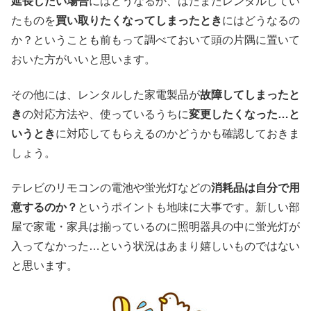
延長したい場合
にはどうなるか、はたまたレンタルしてい
たものを
買い取りたくなってしまったとき
にはどうなるの
か？ということも前もって調べておいて頭の片隅に置いて
おいた方がいいと思います。
その他には、レンタルした家電製品が
故障してしまったと
き
の対応方法や、使っているうちに
変更したくなった…と
いうとき
に対応してもらえるのかどうかも確認しておきま
しょう。
テレビのリモコンの電池や蛍光灯などの
消耗品は自分で用
意するのか？
というポイントも地味に大事です。新しい部
屋で家電・家具は揃っているのに照明器具の中に蛍光灯が
入ってなかった…という状況はあまり嬉しいものではない
と思います。