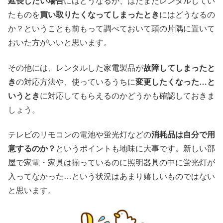
延長したい場合
にはどうなるか、はたまたレンタルしてい
たものを
買い取りたくなってしまったとき
にはどうなるの
か？ということも前もって調べておいて頭の片隅に置いて
おいた方がいいと思います。
その他には、レンタルした家電製品が
故障してしまったと
き
の対応方法や、使っているうちに
変更したくなった…と
いうとき
に対応してもらえるのかどうかも確認しておきま
しょう。
テレビのリモコンの電池や蛍光灯などの
消耗品は自分で用
意するのか？
というポイントも地味に大事です。新しい部
屋で家電・家具は揃っているのに照明器具の中に蛍光灯が
入ってなかった…という状況はあまり嬉しいものではない
と思います。