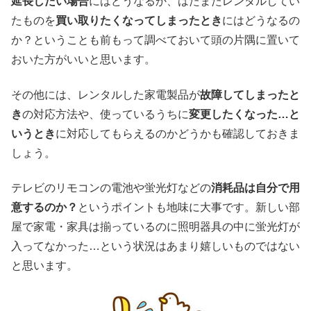
延長したい場合
にはどうなるか、はたまたレンタルしてい
たものを
買い取りたくなってしまったとき
にはどうなるの
か？ということも前もって調べておいて頭の片隅に置いて
おいた方がいいと思います。
その他には、レンタルした家電製品が
故障してしまったと
き
の対応方法や、使っているうちに
変更したくなった…と
いうとき
に対応してもらえるのかどうかも確認しておきま
しょう。
テレビのリモコンの電池や蛍光灯などの
消耗品は自分で用
意するのか？
というポイントも地味に大事です。新しい部
屋で家電・家具は揃っているのに照明器具の中に蛍光灯が
入ってなかった…という状況はあまり嬉しいものではない
と思います。