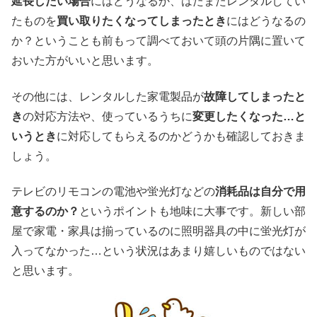
延長したい場合
にはどうなるか、はたまたレンタルしてい
たものを
買い取りたくなってしまったとき
にはどうなるの
か？ということも前もって調べておいて頭の片隅に置いて
おいた方がいいと思います。
その他には、レンタルした家電製品が
故障してしまったと
き
の対応方法や、使っているうちに
変更したくなった…と
いうとき
に対応してもらえるのかどうかも確認しておきま
しょう。
テレビのリモコンの電池や蛍光灯などの
消耗品は自分で用
意するのか？
というポイントも地味に大事です。新しい部
屋で家電・家具は揃っているのに照明器具の中に蛍光灯が
入ってなかった…という状況はあまり嬉しいものではない
と思います。