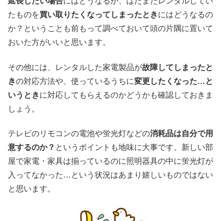
延長したい場合
にはどうなるか、はたまたレンタルしてい
たものを
買い取りたくなってしまったとき
にはどうなるの
か？ということも前もって調べておいて頭の片隅に置いて
おいた方がいいと思います。
その他には、レンタルした家電製品が
故障してしまったと
き
の対応方法や、使っているうちに
変更したくなった…と
いうとき
に対応してもらえるのかどうかも確認しておきま
しょう。
テレビのリモコンの電池や蛍光灯などの
消耗品は自分で用
意するのか？
というポイントも地味に大事です。新しい部
屋で家電・家具は揃っているのに照明器具の中に蛍光灯が
入ってなかった…という状況はあまり嬉しいものではない
と思います。