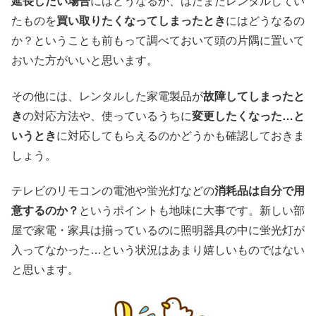
延長したい場合
にはどうなるか、はたまたレンタルしてい
たものを
買い取りたくなってしまったとき
にはどうなるの
か？ということも前もって調べておいて頭の片隅に置いて
おいた方がいいと思います。
その他には、レンタルした家電製品が
故障してしまったと
き
の対応方法や、使っているうちに
変更したくなった…と
いうとき
に対応してもらえるのかどうかも確認しておきま
しょう。
テレビのリモコンの電池や蛍光灯などの
消耗品は自分で用
意するのか？
というポイントも地味に大事です。新しい部
屋で家電・家具は揃っているのに照明器具の中に蛍光灯が
入ってなかった…という状況はあまり嬉しいものではない
と思います。