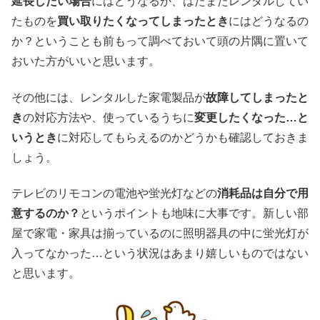
延長したい場合
にはどうなるか、はたまたレンタルしてい
たものを
買い取りたくなってしまったとき
にはどうなるの
か？ということも前もって調べておいて頭の片隅に置いて
おいた方がいいと思います。
その他には、レンタルした家電製品が
故障してしまったと
き
の対応方法や、使っているうちに
変更したくなった…と
いうとき
に対応してもらえるのかどうかも確認しておきま
しょう。
テレビのリモコンの電池や蛍光灯などの
消耗品は自分で用
意するのか？
というポイントも地味に大事です。新しい部
屋で家電・家具は揃っているのに照明器具の中に蛍光灯が
入ってなかった…という状況はあまり嬉しいものではない
と思います。