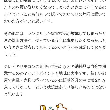
延長したい場合
にはどうなるか、はたまたレンタルしてい
たものを
買い取りたくなってしまったとき
にはどうなるの
か？ということも前もって調べておいて頭の片隅に置いて
おいた方がいいと思います。
その他には、レンタルした家電製品が
故障してしまったと
き
の対応方法や、使っているうちに
変更したくなった…と
いうとき
に対応してもらえるのかどうかも確認しておきま
しょう。
テレビのリモコンの電池や蛍光灯などの
消耗品は自分で用
意するのか？
というポイントも地味に大事です。新しい部
屋で家電・家具は揃っているのに照明器具の中に蛍光灯が
入ってなかった…という状況はあまり嬉しいものではない
と思います。