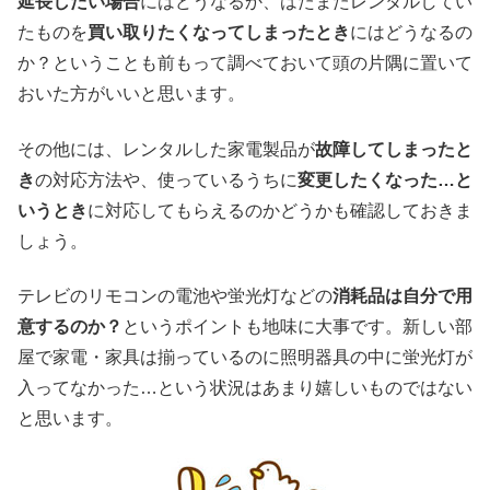
延長したい場合
にはどうなるか、はたまたレンタルしてい
たものを
買い取りたくなってしまったとき
にはどうなるの
か？ということも前もって調べておいて頭の片隅に置いて
おいた方がいいと思います。
その他には、レンタルした家電製品が
故障してしまったと
き
の対応方法や、使っているうちに
変更したくなった…と
いうとき
に対応してもらえるのかどうかも確認しておきま
しょう。
テレビのリモコンの電池や蛍光灯などの
消耗品は自分で用
意するのか？
というポイントも地味に大事です。新しい部
屋で家電・家具は揃っているのに照明器具の中に蛍光灯が
入ってなかった…という状況はあまり嬉しいものではない
と思います。