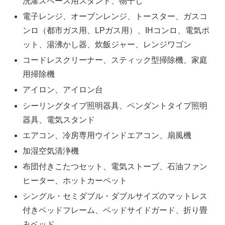
洗濯スペース用スタンド、物干し
電子レンジ、オーブンレンジ、トースター、ガスコ
ンロ（都市ガス用、LPガス用）、IHコンロ、電気ポ
ット、湯沸かし器、炊飯ジャー、レンジワゴン
コードレスクリーナー、スティック型掃除機、家庭
用掃除機
アイロン、アイロン台
シーリングタイプ照明器具、ペンダントタイプ照明
器具、電気スタンド
エアコン、冷房専用ウインドエアコン、扇風機
加湿空気清浄機
布団付きこたつセット、電気ストーブ、石油ファン
ヒーター、ホットカーペット
シングル・セミダブル・ダブルサイズのマットレス
付きベッドフレーム、ベッドサイドガード、折り畳
みベッド