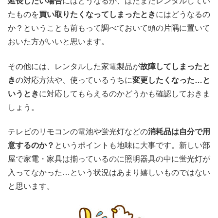
延長したい場合
にはどうなるか、はたまたレンタルしてい
たものを
買い取りたくなってしまったとき
にはどうなるの
か？ということも前もって調べておいて頭の片隅に置いて
おいた方がいいと思います。
その他には、レンタルした家電製品が
故障してしまったと
き
の対応方法や、使っているうちに
変更したくなった…と
いうとき
に対応してもらえるのかどうかも確認しておきま
しょう。
テレビのリモコンの電池や蛍光灯などの
消耗品は自分で用
意するのか？
というポイントも地味に大事です。新しい部
屋で家電・家具は揃っているのに照明器具の中に蛍光灯が
入ってなかった…という状況はあまり嬉しいものではない
と思います。