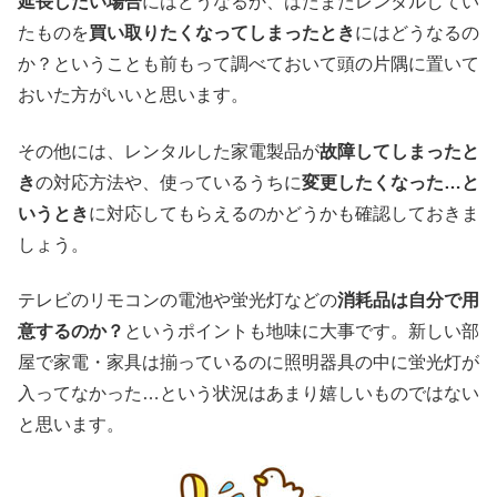
延長したい場合
にはどうなるか、はたまたレンタルしてい
たものを
買い取りたくなってしまったとき
にはどうなるの
か？ということも前もって調べておいて頭の片隅に置いて
おいた方がいいと思います。
その他には、レンタルした家電製品が
故障してしまったと
き
の対応方法や、使っているうちに
変更したくなった…と
いうとき
に対応してもらえるのかどうかも確認しておきま
しょう。
テレビのリモコンの電池や蛍光灯などの
消耗品は自分で用
意するのか？
というポイントも地味に大事です。新しい部
屋で家電・家具は揃っているのに照明器具の中に蛍光灯が
入ってなかった…という状況はあまり嬉しいものではない
と思います。