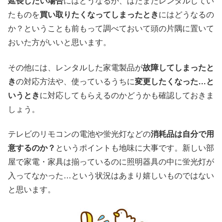
延長したい場合
にはどうなるか、はたまたレンタルしてい
たものを
買い取りたくなってしまったとき
にはどうなるの
か？ということも前もって調べておいて頭の片隅に置いて
おいた方がいいと思います。
その他には、レンタルした家電製品が
故障してしまったと
き
の対応方法や、使っているうちに
変更したくなった…と
いうとき
に対応してもらえるのかどうかも確認しておきま
しょう。
テレビのリモコンの電池や蛍光灯などの
消耗品は自分で用
意するのか？
というポイントも地味に大事です。新しい部
屋で家電・家具は揃っているのに照明器具の中に蛍光灯が
入ってなかった…という状況はあまり嬉しいものではない
と思います。