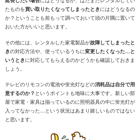
延長したい場合
にはどうなるか、はたまたレンタルしてい
たものを
買い取りたくなってしまったとき
にはどうなるの
か？ということも前もって調べておいて頭の片隅に置いて
おいた方がいいと思います。
その他には、レンタルした家電製品が
故障してしまったと
き
の対応方法や、使っているうちに
変更したくなった…と
いうとき
に対応してもらえるのかどうかも確認しておきま
しょう。
テレビのリモコンの電池や蛍光灯などの
消耗品は自分で用
意するのか？
というポイントも地味に大事です。新しい部
屋で家電・家具は揃っているのに照明器具の中に蛍光灯が
入ってなかった…という状況はあまり嬉しいものではない
と思います。