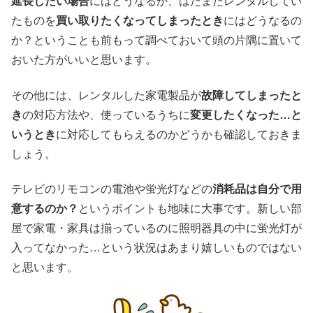
延長したい場合
にはどうなるか、はたまたレンタルしてい
たものを
買い取りたくなってしまったとき
にはどうなるの
か？ということも前もって調べておいて頭の片隅に置いて
おいた方がいいと思います。
その他には、レンタルした家電製品が
故障してしまったと
き
の対応方法や、使っているうちに
変更したくなった…と
いうとき
に対応してもらえるのかどうかも確認しておきま
しょう。
テレビのリモコンの電池や蛍光灯などの
消耗品は自分で用
意するのか？
というポイントも地味に大事です。新しい部
屋で家電・家具は揃っているのに照明器具の中に蛍光灯が
入ってなかった…という状況はあまり嬉しいものではない
と思います。