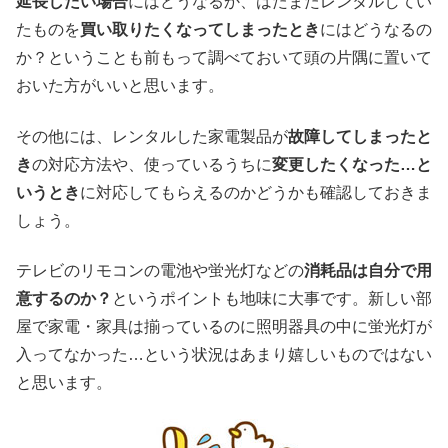
延長したい場合
にはどうなるか、はたまたレンタルしてい
たものを
買い取りたくなってしまったとき
にはどうなるの
か？ということも前もって調べておいて頭の片隅に置いて
おいた方がいいと思います。
その他には、レンタルした家電製品が
故障してしまったと
き
の対応方法や、使っているうちに
変更したくなった…と
いうとき
に対応してもらえるのかどうかも確認しておきま
しょう。
テレビのリモコンの電池や蛍光灯などの
消耗品は自分で用
意するのか？
というポイントも地味に大事です。新しい部
屋で家電・家具は揃っているのに照明器具の中に蛍光灯が
入ってなかった…という状況はあまり嬉しいものではない
と思います。