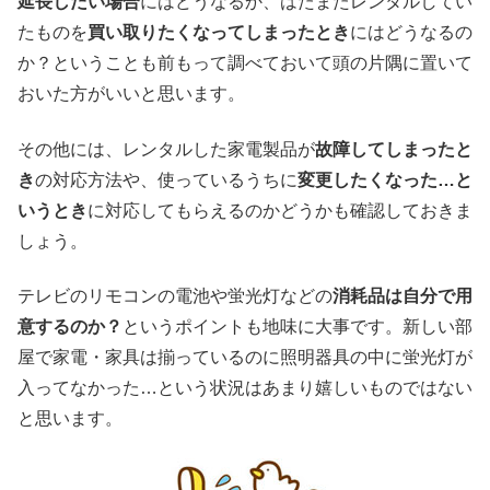
延長したい場合
にはどうなるか、はたまたレンタルしてい
たものを
買い取りたくなってしまったとき
にはどうなるの
か？ということも前もって調べておいて頭の片隅に置いて
おいた方がいいと思います。
その他には、レンタルした家電製品が
故障してしまったと
き
の対応方法や、使っているうちに
変更したくなった…と
いうとき
に対応してもらえるのかどうかも確認しておきま
しょう。
テレビのリモコンの電池や蛍光灯などの
消耗品は自分で用
意するのか？
というポイントも地味に大事です。新しい部
屋で家電・家具は揃っているのに照明器具の中に蛍光灯が
入ってなかった…という状況はあまり嬉しいものではない
と思います。